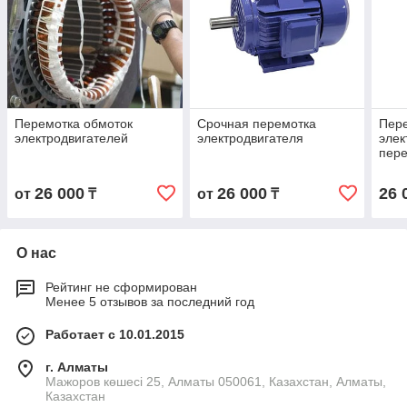
Перемотка обмоток
Срочная перемотка
Пер
электродвигателей
электродвигателя
элек
пере
26 000
26 000
26 
от
₸
от
₸
О нас
Рейтинг не сформирован
Менее 5 отзывов за последний год
Работает с 10.01.2015
г. Алматы
Мажоров көшесі 25, Алматы 050061, Казахстан, Алматы,
Казахстан