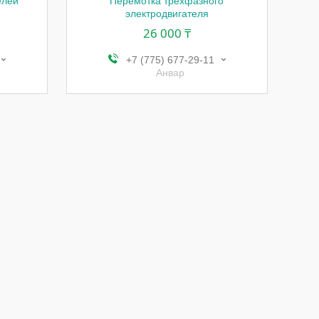
елей
Перемотка трехфазного
электродвигателя
26 000 ₸
+7 (775) 677-29-11
Анвар