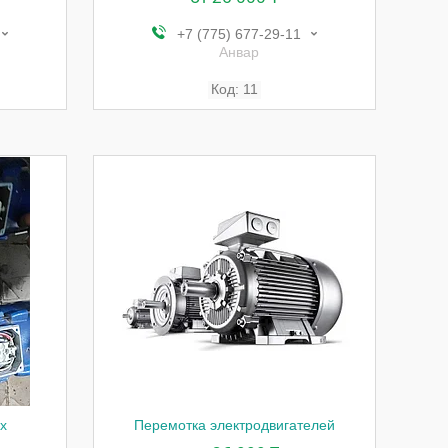
+7 (775) 677-29-11
Анвар
11
х
Перемотка электродвигателей