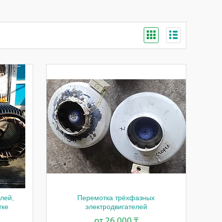
лей,
Перемотка трёхфазных
тке
электродвигателей
от 26 000 ₸