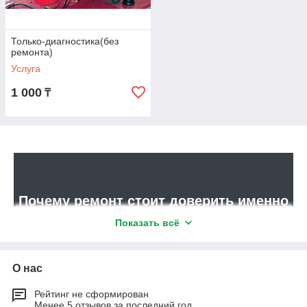
Только-диагностика(без
ремонта)
Услуга
1 000
₸
Почему ремонт стоит доверить именно
нам
Показать всё
О нас
▼
Рейтинг не сформирован
Мы выполняем ремонт поршневых компрессоров любой
Менее 5 отзывов за последний год