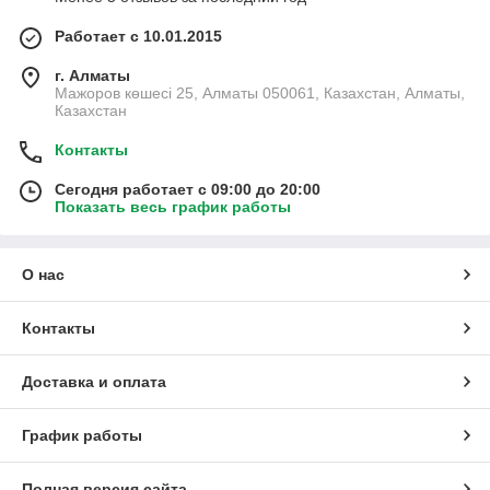
сложности — от мелких неисправностей до серьёзных
Работает с 10.01.2015
механических повреждений, независимо от модели
оборудования.
г. Алматы
Мажоров көшесі 25, Алматы 050061, Казахстан, Алматы,
Казахстан
Контакты
▼
Сегодня работает с 09:00 до 20:00
Показать весь график работы
Над обслуживанием работают квалифицированные
мастера с большим опытом, которые точно определяют
неисправности и быстро восстанавливают технику.
О нас
Контакты
▼
Доставка и оплата
Для эффективного ремонта мы проводим качественную
диагностику — как на территории клиента, так и в нашей
График работы
полностью оборудованной мастерской.
Полная версия сайта